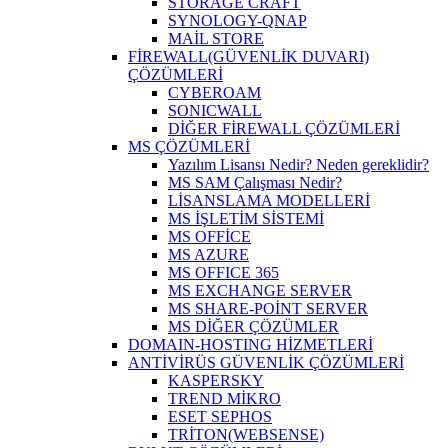
STORAGE CRAFT
SYNOLOGY-QNAP
MAİL STORE
FİREWALL(GÜVENLİK DUVARI)
ÇÖZÜMLERİ
CYBEROAM
SONICWALL
DİĞER FİREWALL ÇÖZÜMLERİ
MS ÇÖZÜMLERİ
Yazılım Lisansı Nedir? Neden gereklidir?
MS SAM Çalışması Nedir?
LİSANSLAMA MODELLERİ
MS İŞLETİM SİSTEMİ
MS OFFİCE
MS AZURE
MS OFFICE 365
MS EXCHANGE SERVER
MS SHARE-POİNT SERVER
MS DİĞER ÇÖZÜMLER
DOMAIN-HOSTING HİZMETLERİ
ANTİVİRÜS GÜVENLİK ÇÖZÜMLERİ
KASPERSKY
TREND MİKRO
ESET SEPHOS
TRİTON(WEBSENSE)