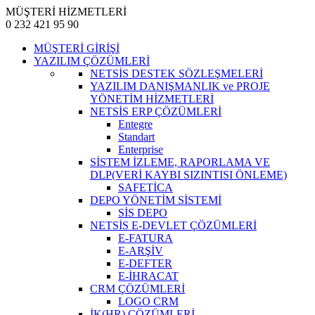
MÜŞTERİ HİZMETLERİ
0 232
421 95 90
MÜŞTERİ GİRİŞİ
YAZILIM ÇÖZÜMLERİ
NETSİS DESTEK SÖZLEŞMELERİ
YAZILIM DANIŞMANLIK ve PROJE
YÖNETİM HİZMETLERİ
NETSİS ERP ÇÖZÜMLERİ
Entegre
Standart
Enterprise
SİSTEM İZLEME, RAPORLAMA VE
DLP(VERİ KAYBI SIZINTISI ÖNLEME)
SAFETİCA
DEPO YÖNETİM SİSTEMİ
SİS DEPO
NETSİS E-DEVLET ÇÖZÜMLERİ
E-FATURA
E-ARŞİV
E-DEFTER
E-İHRACAT
CRM ÇÖZÜMLERİ
LOGO CRM
İK(HR) ÇÖZÜMLERİ