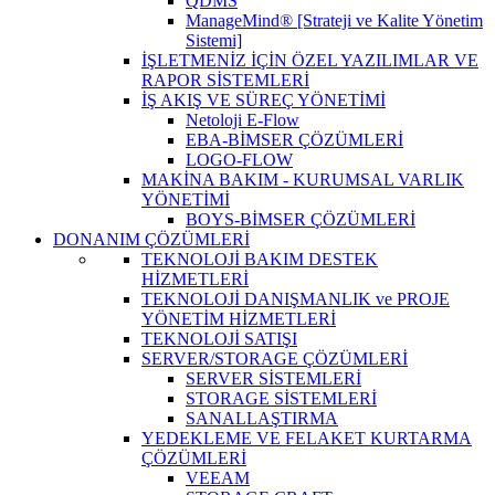
QDMS
ManageMind® [Strateji ve Kalite Yönetim
Sistemi]
İŞLETMENİZ İÇİN ÖZEL YAZILIMLAR VE
RAPOR SİSTEMLERİ
İŞ AKIŞ VE SÜREÇ YÖNETİMİ
Netoloji E-Flow
EBA-BİMSER ÇÖZÜMLERİ
LOGO-FLOW
MAKİNA BAKIM - KURUMSAL VARLIK
YÖNETİMİ
BOYS-BİMSER ÇÖZÜMLERİ
DONANIM ÇÖZÜMLERİ
TEKNOLOJİ BAKIM DESTEK
HİZMETLERİ
TEKNOLOJİ DANIŞMANLIK ve PROJE
YÖNETİM HİZMETLERİ
TEKNOLOJİ SATIŞI
SERVER/STORAGE ÇÖZÜMLERİ
SERVER SİSTEMLERİ
STORAGE SİSTEMLERİ
SANALLAŞTIRMA
YEDEKLEME VE FELAKET KURTARMA
ÇÖZÜMLERİ
VEEAM