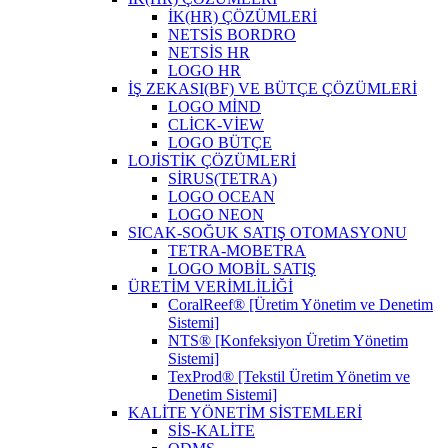
İK(HR) ÇÖZÜMLERİ
NETSİS BORDRO
NETSİS HR
LOGO HR
İŞ ZEKASI(BF) VE BÜTÇE ÇÖZÜMLERİ
LOGO MİND
CLİCK-VİEW
LOGO BÜTÇE
LOJİSTİK ÇÖZÜMLERİ
SİRUS(TETRA)
LOGO OCEAN
LOGO NEON
SICAK-SOĞUK SATIŞ OTOMASYONU
TETRA-MOBETRA
LOGO MOBİL SATIŞ
ÜRETİM VERİMLİLİĞİ
CoralReef® [Üretim Yönetim ve Denetim
Sistemi]
NTS® [Konfeksiyon Üretim Yönetim
Sistemi]
TexProd® [Tekstil Üretim Yönetim ve
Denetim Sistemi]
KALİTE YÖNETİM SİSTEMLERİ
SİS-KALİTE