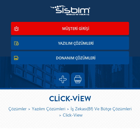
MÜŞTERİ GİRİŞİ
YAZILIM ÇÖZÜMLERİ
DONANIM ÇÖZÜMLERİ
CLİCK-VİEW
Çözümler
Yazılım Çözümleri
İş Zekası(Bf) Ve Bütçe Çözümleri
Click-View