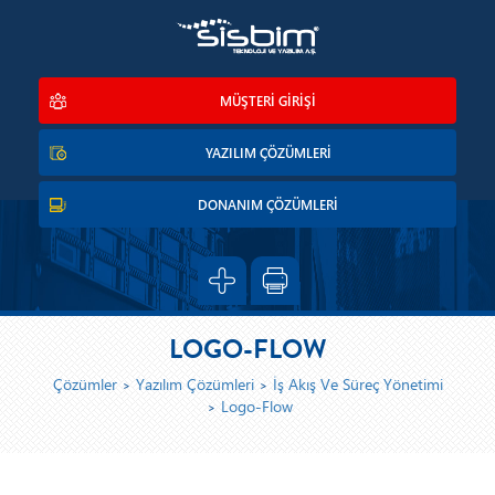
MÜŞTERİ GİRİŞİ
YAZILIM ÇÖZÜMLERİ
DONANIM ÇÖZÜMLERİ
LOGO-FLOW
Çözümler
Yazılım Çözümleri
İş Akış Ve Süreç Yönetimi
Logo-Flow